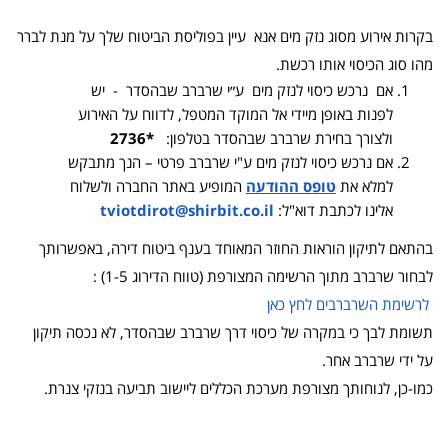
בקרות אירוע מסוג נזק מים אנא עיין בפוליסת הביטוח שלך על מנת לברר
מהו סוג הכיסוי אותו רכשת.
אם נרכש כיסוי לנזק מים ע״י שרברב שבהסדר - יש
לפנות באופן מיידי אל המוקד המטפל, לדווח על האירוע
ולצורך בחירת שרברב שבהסדר בטלפון:
*2736
אם נרכש כיסוי לנזק מים ע"י שרברב פרטי – הנך מתבקש
למלא את
טופס ההודעה
המופיע באתר החברה ולשלוח
אלינו לכתבת דוא"ל:
tviotdirot@shirbit.co.il
בהתאם לתיקון הוראות החוזר המאוחד בענף ביטוח דירה, באפשרותך
לבחור שרברב מתוך הרשימה המצורפת (טווח הדירוג 1-5) :
לרשימת השרברבים לחץ כאן
תשומת לבך כי במקרה של כיסוי דרך שרברב שבהסדר, לא נכסה תיקון
על ידי שרברב אחר.
כמו-כן, לנוחותך מצורפת מערכת הכללים ליישוב תביעה בנזקי צנרת.