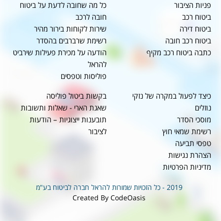
פניות הציבור
כל מה שחובה לדעת על ביטוח
ביטוח רכב
חובה לרכב
ביטוח דירה
שירות לקוחות בירור מהיר
ביטוח רכב חובה
רשימת שרברבים בהסדר
כתבה ביטוח רכב מקיף
הודעה על מכירת פעילות שירביט
להראל
פוליסות וטפסים
כיצד לפעול במקרה של נזקי
בקשות ביטול פוליסה
נוזלים
שאגת הארי - שאלות ותשובות
מוסכי הסדר
תובענות ייצוגיות – הודעות
רשימת שמאי חוץ
לציבור
טפסי תביעה
הצהרת נגישות
מדיניות הפרטיות
2019 - כל הזכויות שמורות להראל חברה לביטוח בע"מ
Created By CodeOasis